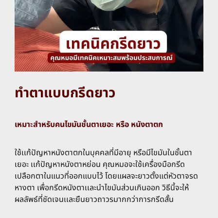
ทำตาแบบกรีดยาว
เหมาะสำหรับคนไขมันชั้นตาเยอะ หรือ หนังตาตก
ใช้เเก้ปัญหาหนังตาตกในบุคคลที่มีอายุ หรือมีไขมันในชั้นตา
เยอะ เเก้ปัญหาหนังตาหย่อน คุณหมอจะใช้เครื่องมือกรีด
เปลือกตาในแนวที่ออกแบบไว้ โดยแผลจะยาวตั้งแต่หัวตาจรด
หางตา เพื่อกรีดหนังตาเเละนำไขมันส่วนเกินออก วิธีนี้จะให้
ผลลัพธ์ที่ชัดเจนเเละยืนยาวถาวรมากกว่าการกรีดสั้น