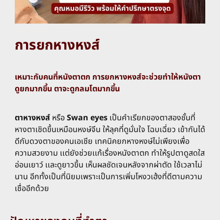
การยกหางหงส์
เหมาะกับคนที่หนังตาตก การยกหางหงส์จะช่วยทำให้หนังตา
ดูยกมากขึ้น ตาจะดูกลมโตมากขึ้น
ตาหางหงส์
หรือ
Swan eyes
เป็นคำเรียกของตาสองชั้นที่
หางตาเชิดขึ้นเหมือนหงษ์จีน ให้ลุคที่ดูมั่นใจ โฉบเฉี่ยว เข้ากันได้
ดีกับดวงตาของคนเอเชีย เทคนิคยกหางหงษ์ไม่เพียงเพื่อ
ความสวยงาม เเต่ยังช่วยเเก้เรื่องหนังตาตก ทำให้รูปตาดูสดใส
อ่อนเยาว์ เเละดูยาวขึ้น เห็นผลชัดเจนหลังจากผ่าตัด ใช้เวลาไม่
นาน อีกทั้งเป็นที่นิยมเพราะเป็นการเพิ่มโหงวเฮ้งที่ดีตามความ
เชื่ออีกด้วย