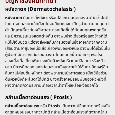
ปัญหาของคนที่ทำตา
หนังตาตก (Dermatochalasis )
หนังตาตก
คือการที่หนังตาหรือเปลือกตาบนตกลงมาต่ำกว่าปกติ
โดยอาจตกลงมาเล็กน้อยไปจนถึงตกลงมาปิดรูม่านตาปกคลุมตา
ดำ ปัญหาเกี่ยวกับหนังตาสามารถเกิดขึ้นได้กับคนทุกเพศทุกวัย
และมีความรุนแรงแตกต่างกัน อาจพบข้างเดียวหรือสองข้างก็ได้
แม้ไม่เจ็บปวด แต่อาจส่งผลกับการมองเห็นซึ่งอาจเกิดจากความ
เสื่อมตามอายุของเนื้อเยื่อเกี่ยวพันของผิวหนัง อาจพบได้เร็วขึ้นใน
ผู้ป่วยที่มีการอักเสบรอบดวงตาโดนแดดขยี้ตาบ่อย ๆ หรือโรค
ของเนื้อเยื่อเกี่ยวพันบางชนิดผิวหนังบริเวณเปลือกตาหรือหน้า
ผาก มีการยืดออกและหย่อนลงมาบังลูกตาทำให้ชั้นตาเล็กลงรู้สึก
ลืมตาไม่ค่อยขึ้นหนักตา ต้องพยายามเบิ่งตาตลอด เมื่อใช้มือช่วย
ดันผิวหนังก็จะลืมตาได้ปกติ บางครั้งอาจมีรอยพับของผิวหนังที่
หางตาเกิดความระคายเคืองเวลาน้ำตาไหลหรือเหงื่อออกได้
กล้ามเนื้อตาอ่อนแรง ( Ptosis )
กล้ามเนื้อตาอ่อนแรง
หรือ
Ptosis
เป็นภาวะเปลือกตาตกหรือหนัง
ตาตกหย่อนลงมากกว่าปกติ กล้ามเนื้อตาอ่อนแรงเกิดจากกล้าม