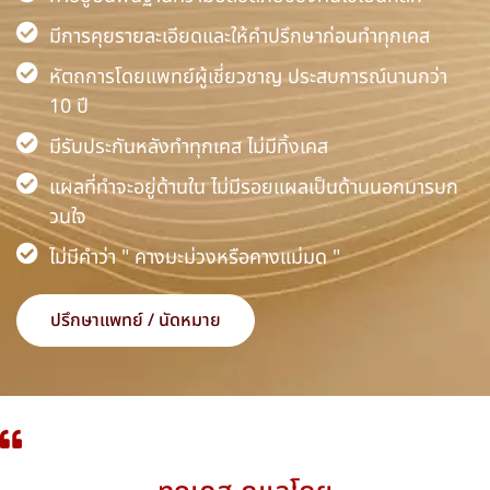
มีการคุยรายละเอียดและให้คำปรึกษาก่อนทำทุกเคส
หัตถการโดยแพทย์ผู้เชี่ยวชาญ ประสบการณ์นานกว่า
10 ปี
มีรับประกันหลังทำทุกเคส ไม่มีทิ้งเคส
แผลที่ทำจะอยู่ด้านใน ไม่มีรอยแผลเป็นด้านนอกมารบก
วนใจ
ไม่มีคำว่า " คางมะม่วงหรือคางแม่มด "
ปรึกษาแพทย์ / นัดหมาย