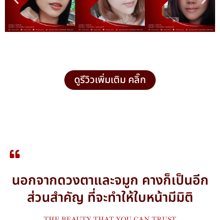
ดูรีวิวเพิ่มเติม คลิ๊ก
นอกจากดวงตาและจมูก คางก็เป็นอีก
ส่วนสำคัญ ที่จะทำให้ใบหน้ามีมิติ
THE BEAUTY THAT YOU CAN TRUST